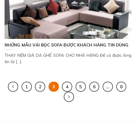
NHỮNG MẪU VẢI BỌC SOFA ĐƯỢC KHÁCH HÀNG TIN DÙNG
THAY NỆM GIẢ DA GHẾ SOFA CHO NHÀ HÀNG Để có được lòng
tin từ [...]
1
2
3
4
5
6
…
8