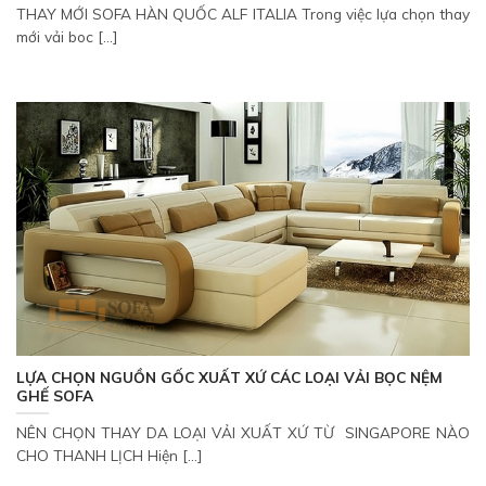
THAY MỚI SOFA HÀN QUỐC ALF ITALIA Trong việc lựa chọn thay
mới vải boc [...]
LỰA CHỌN NGUỒN GỐC XUẤT XỨ CÁC LOẠI VẢI BỌC NỆM
GHẾ SOFA
NÊN CHỌN THAY DA LOẠI VẢI XUẤT XỨ TỪ SINGAPORE NÀO
CHO THANH LỊCH Hiện [...]